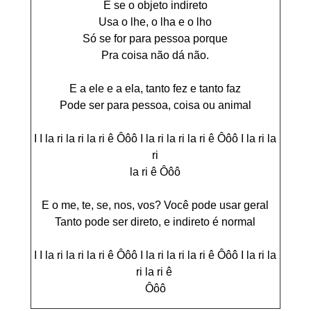
E se o objeto indireto
Usa o lhe, o lha e o lho
Só se for para pessoa porque
Pra coisa não dá não.
E a ele e a ela, tanto fez e tanto faz
Pode ser para pessoa, coisa ou animal
I I la ri la ri la ri ê Ôôô I la ri la ri la ri ê Ôôô I la ri la
ri
la ri ê Ôôô
E o me, te, se, nos, vos? Você pode usar geral
Tanto pode ser direto, e indireto é normal
I I la ri la ri la ri ê Ôôô I la ri la ri la ri ê Ôôô I la ri la
ri la ri ê
Ôôô