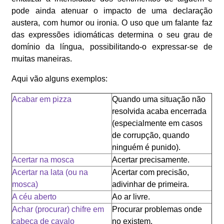
pode ainda atenuar o impacto de uma declaração
austera, com humor ou ironia. O uso que um falante faz
das expressões idiomáticas determina o seu grau de
domínio da língua, possibilitando-o expressar-se de
muitas maneiras.
Aqui vão alguns exemplos:
Acabar em pizza
Quando uma situação não
resolvida acaba encerrada
(especialmente em casos
de corrupção, quando
ninguém é punido).
Acertar na mosca
Acertar precisamente.
Acertar na lata (ou na
Acertar com precisão,
mosca)
adivinhar de primeira.
A céu aberto
Ao ar livre.
Achar (procurar) chifre em
Procurar problemas onde
cabeça de cavalo
no existem.