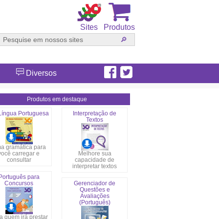
Sites
Produtos
Diversos
Produtos em destaque
Língua Portuguesa
Interpretação de
Textos
a gramática para
você carregar e
Melhore sua
consultar
capacidade de
interpretar textos
Português para
Concursos
Gerenciador de
Questões e
Avaliações
(Português)
a quem irá prestar