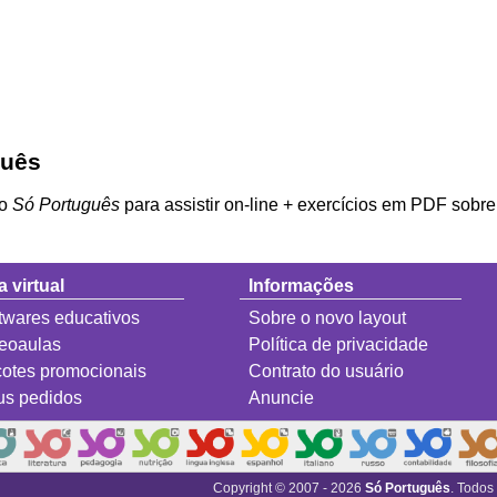
guês
do
Só Português
para assistir on-line + exercícios em PDF sobr
a virtual
Informações
twares educativos
Sobre o novo layout
eoaulas
Política de privacidade
otes promocionais
Contrato do usuário
s pedidos
Anuncie
Copyright © 2007 - 2026
Só Português
. Todos