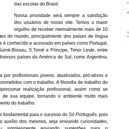
c
das escolas do Brasil.
H
Nossa prioridade será sempre a satisfação
dos usuários de nosso site. Temos o maior
orgulho de receber mensalmente mais de 10
M
tes do mundo, principalmente dos países de língua
c
ite é conhecido e acessado em países como Portugal,
iné-Bissau, S.Tomé e Príncipe, Timor Leste, entre
iversos países da América do Sul, como Argentina,
 por profissionais jovens, atualizados, pró-ativos e
ometidos com o trabalho. A filosofia de trabalho do
porcionar realização profissional, assim como se
l de sua equipe, tornando o ambiente muito mais
ento do trabalho.
r fundamental para o sucesso do
Só Português
, pois
 o auxílio dos mesmos, seja enviando curiosidades,
 ou simplesmente enviando sugestões para o