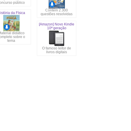
oncurso público
Contém 2.300
istória da Física
questões resolvidas
[Amazon] Novo Kindle
10ª geração
aterial didático
ompleto sobre o
tema
O famoso leitor de
livros digitais