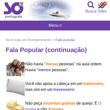
Busca
Sites
Menu ≡
Você está em Entretenimento >
Fala popular
Fala Popular (continuação)
Não havia "
menas
pessoas" na aula ontem.
Havia "
menos
pessoas".
Você não apoia a cabeça em um
trabisseiro
,
mas sim em um
travesseiro
.
Não peça
trezentas gramas
de queijo. É
O
grama
e não
A grama
.