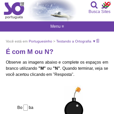
Busca
Sites
Menu ≡
Você está em
Portuguesinho
>
Testando a Ortografia ▼
É com M ou N?
Observe as imagens abaixo e complete os espaços em
branco utilizando
"M"
ou
"N"
. Quando terminar, veja se
você acertou clicando em "Resposta".
Bo
ba