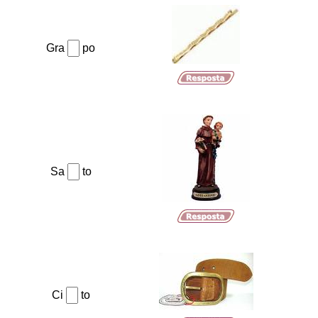
Gra
po
Sa
to
Ci
to