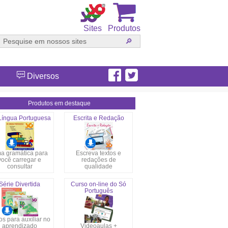
Sites
Produtos
Diversos
Produtos em destaque
Língua Portuguesa
Escrita e Redação
a gramática para
Escreva textos e
você carregar e
redações de
consultar
qualidade
Série Divertida
Curso on-line do Só
Português
s para auxiliar no
aprendizado
Videoaulas +