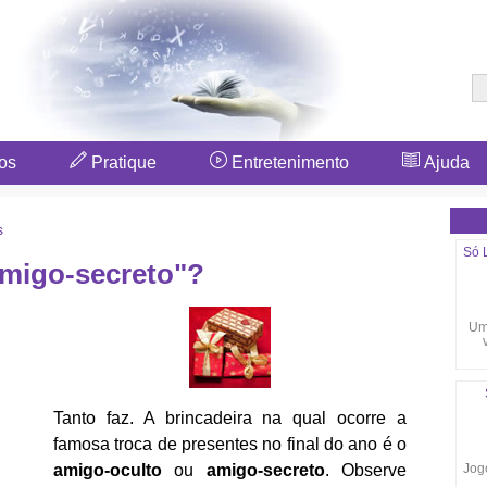
os
Pratique
Entretenimento
Ajuda
s
Só 
amigo-secreto"?
Um
Tanto faz. A brincadeira na qual ocorre a
famosa troca de presentes no final do ano é o
Jogo
amigo-oculto
ou
amigo-secreto
. Observe