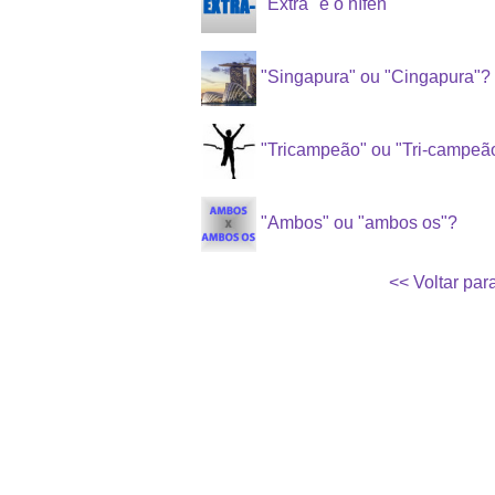
"Extra" e o hífen
"Singapura" ou "Cingapura"?
"Tricampeão" ou "Tri-campeã
"Ambos" ou "ambos os"?
<< Voltar par