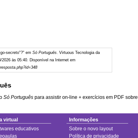
igo-secreto"?" em
Só Português
. Virtuous Tecnologia da
/2026 às 05:40. Disponível na Internet em
resposta.php?id=348
guês
do
Só Português
para assistir on-line + exercícios em PDF sobr
a virtual
Informações
twares educativos
Sobre o novo layout
eoaulas
Política de privacidade