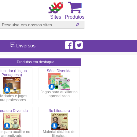
Sites
Produtos
Diversos
Produtos em destaque
ducador (Língua
Série Divertida
Portuguesa)
Jogos para auxiliar no
ividades e jogos
aprendizado
ara professores
teratura Diveritda
Só Literatura
s para auxiliar no
Material didático de
aprendizado
literatura