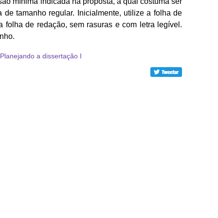
são mínima indicada na proposta, a qual costuma ser
 de tamanho regular. Inicialmente, utilize a folha de
 folha de redação, sem rasuras e com letra legível.
unho.
Planejando a dissertação I