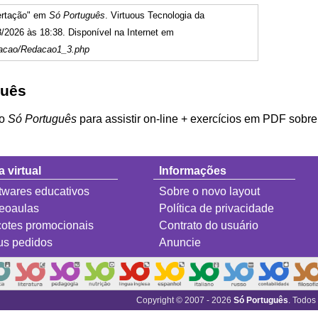
sertação" em
Só Português
. Virtuous Tecnologia da
/2026 às 18:38. Disponível na Internet em
dacao/Redacao1_3.php
guês
do
Só Português
para assistir on-line + exercícios em PDF sobr
a virtual
Informações
twares educativos
Sobre o novo layout
eoaulas
Política de privacidade
otes promocionais
Contrato do usuário
s pedidos
Anuncie
Copyright © 2007 - 2026
Só Português
. Todos