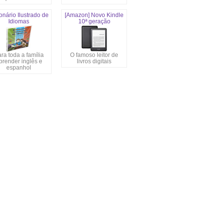
onário Ilustrado de
[Amazon] Novo Kindle
Idiomas
10ª geração
ra toda a família
O famoso leitor de
prender inglês e
livros digitais
espanhol