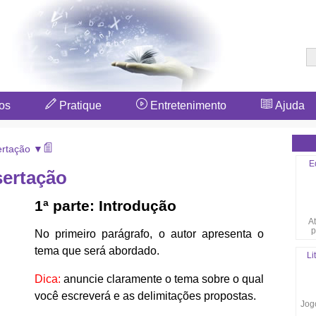
os
Pratique
Entretenimento
Ajuda
ertação ▼
E
sertação
1ª parte: Introdução
At
p
No primeiro parágrafo, o autor apresenta o
tema que será abordado.
Li
Dica:
anuncie claramente o tema sobre o qual
você escreverá e as delimitações propostas.
Jogo