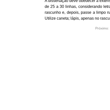
A dissertação deve obedecer à exten
de 25 a 30 linhas, considerando letra
rascunho e, depois, passe a limpo na
Utilize caneta; lápis, apenas no rasc
Próximo: