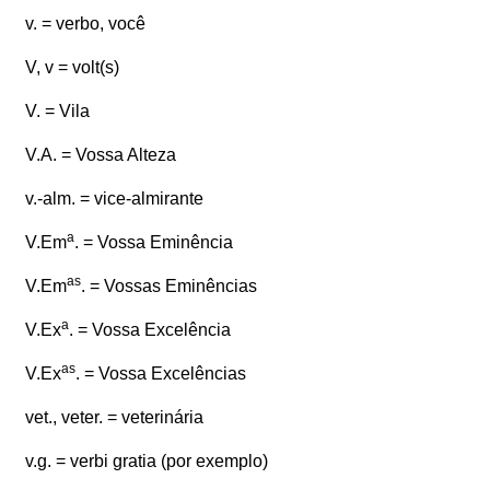
v. = verbo, você
V, v = volt(s)
V. = Vila
V.A. = Vossa Alteza
v.-alm. = vice-almirante
a
V.Em
. = Vossa Eminência
as
V.Em
. = Vossas Eminências
a
V.Ex
. = Vossa Excelência
as
V.Ex
. = Vossa Excelências
vet., veter. = veterinária
v.g. = verbi gratia (por exemplo)