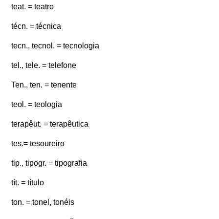
teat. = teatro
técn. = técnica
tecn., tecnol. = tecnologia
tel., tele. = telefone
Ten., ten. = tenente
teol. = teologia
terapêut. = terapêutica
tes.= tesoureiro
tip., tipogr. = tipografia
tít. = título
ton. = tonel, tonéis