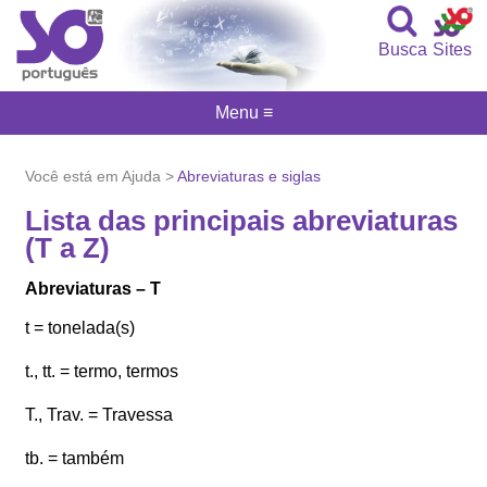
Busca
Sites
Menu ≡
Você está em Ajuda >
Abreviaturas e siglas
Lista das principais abreviaturas
(T a Z)
Abreviaturas – T
t = tonelada(s)
t., tt. = termo, termos
T., Trav. = Travessa
tb. = também