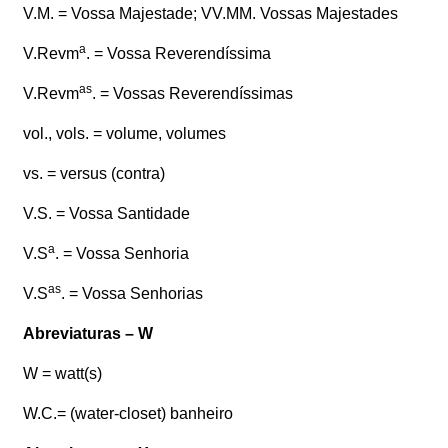
V.M. = Vossa Majestade; VV.MM. Vossas Majestades
a
V.Revm
. = Vossa Reverendíssima
as
V.Revm
. = Vossas Reverendíssimas
vol., vols. = volume, volumes
vs. = versus (contra)
V.S. = Vossa Santidade
a
V.S
. = Vossa Senhoria
as
V.S
. = Vossa Senhorias
Abreviaturas – W
W = watt(s)
W.C.= (water-closet) banheiro