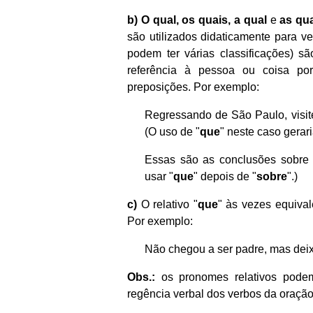
b)
O qual, os quais, a qual
e
as qu
são utilizados didaticamente para ve
podem ter várias classificações) s
referência à pessoa ou coisa po
preposições. Por exemplo:
Regressando de São Paulo, visite
(O uso de "
que
" neste caso gerar
Essas são as conclusões sobr
usar "
que
" depois de "
sobre
".)
c)
O relativo "
que
" às vezes equival
Por exemplo:
Não chegou a ser padre, mas deix
Obs.:
os pronomes relativos pode
regência verbal dos verbos da oração