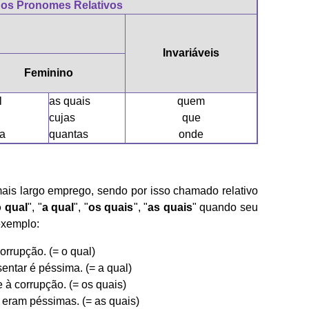
os Pronomes Relativos
Invariáveis
Feminino
l
as quais
quem
cujas
que
a
quantas
onde
 mais largo emprego, sendo por isso chamado relativo
o qual
", "
a qual
", "
os quais
", "
as quais
" quando seu
exemplo:
corrupção. (= o qual)
ntar é péssima. (= a qual)
e à corrupção. (= os quais)
eram péssimas. (= as quais)