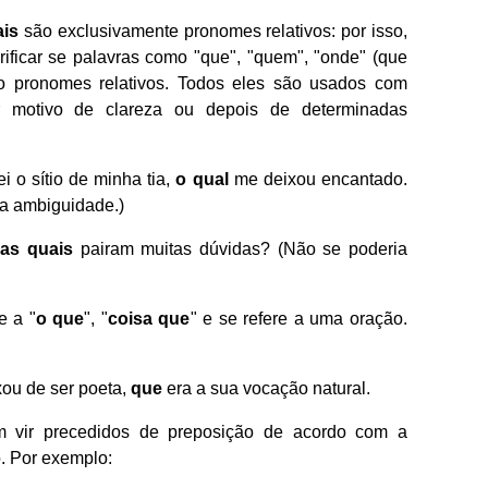
ais
são exclusivamente pronomes relativos: por isso,
rificar se palavras como "que", "quem", "onde" (que
ão pronomes relativos. Todos eles são usados com
r motivo de clareza ou depois de determinadas
i o sítio de minha tia,
o qual
me deixou encantado.
ia ambiguidade.)
e
as quais
pairam muitas dúvidas? (Não se poderia
e a "
o que
", "
coisa que
" e se refere a uma oração.
ou de ser poeta,
que
era a sua vocação natural.
m vir precedidos de preposição de acordo com a
. Por exemplo: