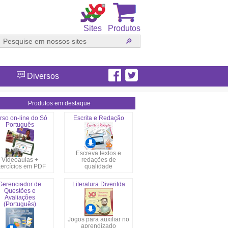
Sites
Produtos
Diversos
Produtos em destaque
rso on-line do Só
Escrita e Redação
Português
Escreva textos e
Videoaulas +
redações de
ercícios em PDF
qualidade
Gerenciador de
Literatura Diveritda
Questões e
Avaliações
(Português)
Jogos para auxiliar no
aprendizado