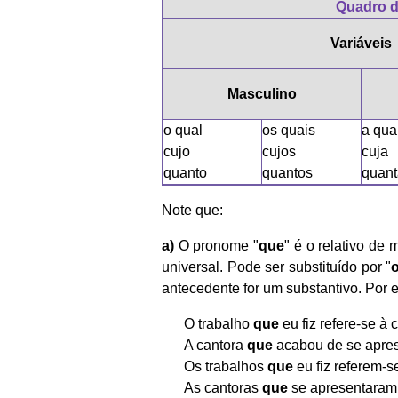
Quadro d
Variáveis
Masculino
o qual
os quais
a qua
cujo
cujos
cuja
quanto
quantos
quant
Note que:
a)
O pronome "
que
" é o relativo de
universal. Pode ser substituído por "
antecedente for um substantivo. Por 
O trabalho
que
eu fiz refere-se à 
A cantora
que
acabou de se aprese
Os trabalhos
que
eu fiz referem-s
As cantoras
que
se apresentaram 