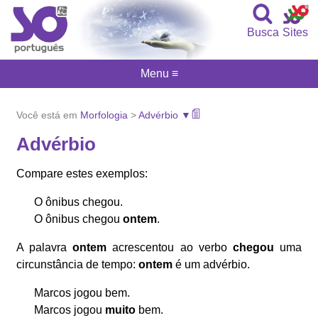
Busca
Sites
Menu ≡
Você está em
Morfologia
>
Advérbio ▼
Advérbio
Compare estes exemplos:
O ônibus chegou.
O ônibus chegou
ontem
.
A palavra
ontem
acrescentou ao verbo
chegou
uma
circunstância de tempo:
ontem
é um advérbio.
Marcos jogou bem.
Marcos jogou
muito
bem.