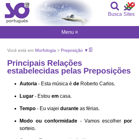
Busca
Sites
Menu ≡
Você está em
Morfologia
>
Preposição ▼
Principais Relações
estabelecidas pelas Preposições
Autoria
- Esta música é
de
Roberto Carlos.
Lugar
- Estou
em
casa.
Tempo
- Eu viajei
durante
as férias.
Modo ou conformidade
- Vamos escolher
por
sorteio.