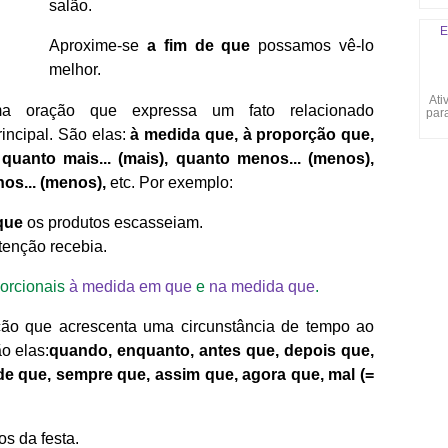
salão.
E
Aproxime-se
a fim de que
possamos vê-lo
melhor.
Ati
ma oração que expressa um fato relacionado
para
incipal. São elas:
à medida que, à proporção que,
quanto mais... (mais), quanto menos... (menos),
os... (menos),
etc. Por exemplo:
que
os produtos escasseiam.
enção recebia.
porcionais
à medida em que
e
na medida que
.
ão que acrescenta uma circunstância de tempo ao
o elas:
quando, enquanto, antes que, depois que,
de que, sempre que, assim que, agora que, mal (=
s da festa.