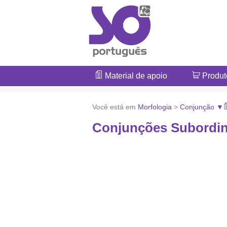
Material de apoio
Produt
Você está em
Morfologia
>
Conjunção ▼
Conjunções Subordina