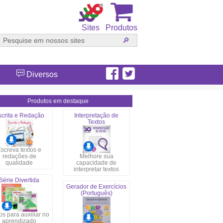
Sites
Produtos
Diversos
Produtos em destaque
scrita e Redação
Interpretação de
Textos
screva textos e
redações de
Melhore sua
qualidade
capacidade de
interpretar textos
Série Divertida
Gerador de Exercícios
(Português)
s para auxiliar no
aprendizado