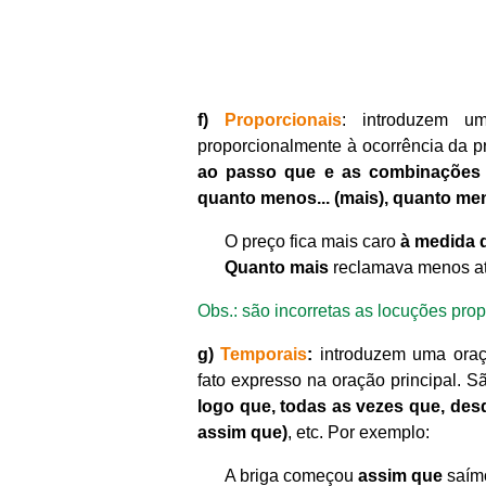
f)
Proporcionais
: introduzem u
proporcionalmente à ocorrência da pr
ao passo que
e as combinações
quanto menos... (mais), quanto men
O preço fica mais caro
à medida 
Quanto mais
reclamava menos at
Obs.: são incorretas as locuções pro
g)
Temporais
:
introduzem uma oraç
fato expresso na oração principal. Sã
logo que, todas as vezes que, des
assim que)
, etc. Por exemplo:
A briga começou
assim que
saímo