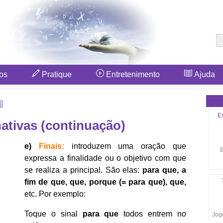
os
Pratique
Entretenimento
Ajuda
E
tivas (continuação)
e)
Finais:
introduzem uma oração que
E
expressa a finalidade ou o objetivo com que
se realiza a principal. São elas:
para que, a
fim de que, que, porque (= para que), que,
etc. Por exemplo:
Toque o sinal
para que
todos entrem no
Jogo