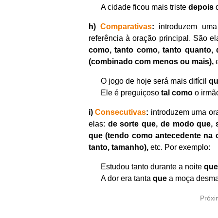
A cidade ficou mais triste
depois
q
h)
Comparativas
:
introduzem uma 
referência à oração principal. São el
como, tanto como, tanto quanto, d
(combinado com menos ou mais),
e
O jogo de hoje será mais difícil
q
Ele é preguiçoso
tal como
o irmã
i)
Consecutivas
:
introduzem uma ora
elas:
de sorte que, de modo que, s
que (tendo como antecedente na or
tanto, tamanho),
etc. Por exemplo:
Estudou tanto durante a noite
que
A dor era tanta
que
a moça desma
Próx