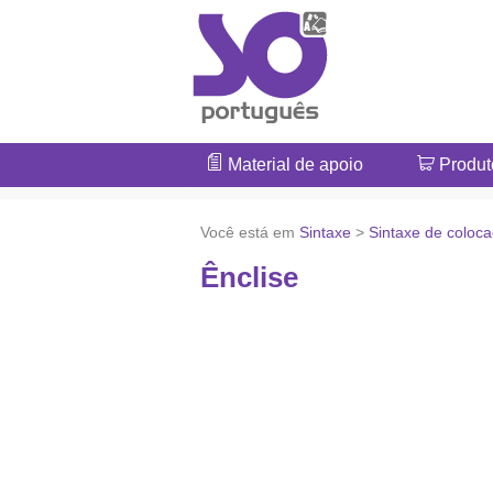
Material de apoio
Produt
Você está em
Sintaxe
>
Sintaxe de coloc
Ênclise