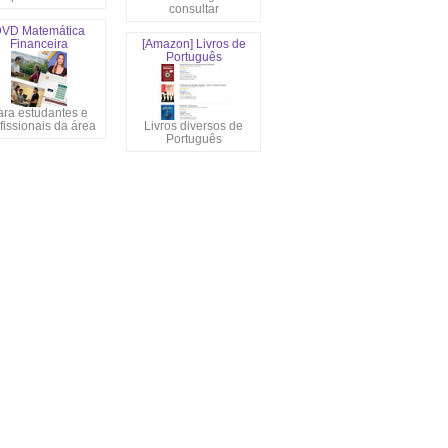
consultar
VD Matemática
Financeira
[Amazon] Livros de
Português
ara estudantes e
fissionais da área
Livros diversos de
Português