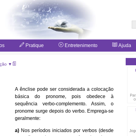
os
Pratique
Entretenimento
Ajuda
ação ▼
A ênclise pode ser considerada a colocação
Par
básica do pronome, pois obedece à
c
sequência verbo-complemento. Assim, o
pronome surge depois do verbo. Emprega-se
geralmente:
a)
Nos períodos iniciados por verbos (desde
Jogo