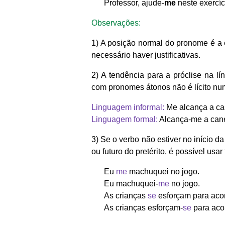
Professor, ajude-
me
neste exercíc
Observações:
1) A posição normal do pronome é a ê
necessário haver justificativas.
2) A tendência para a próclise na lí
com pronomes átonos não é lícito nu
Linguagem informal:
Me alcança a ca
Linguagem formal:
Alcança-me a cane
3) Se o verbo não estiver no início 
ou futuro do pretérito, é possível usa
Eu
me
machuquei no jogo.
Eu machuquei-
me
no jogo.
As crianças
se
esforçam para aco
As crianças esforçam-
se
para aco