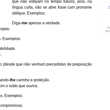
que não estejam no tempo futuro), pois, na
língua culta, não se abre frase com pronome
D
oblíquo. Exemplos:
Diga-
me
apenas a verdade.
P
ojeto.
pro
o. Exemplos:
bilidade.
.
o (desde que não venham precedidas de preposição
dando-
lhe
carinho e proteção.
m o ruído que ouvira.
as. Exemplos:
compromisso.