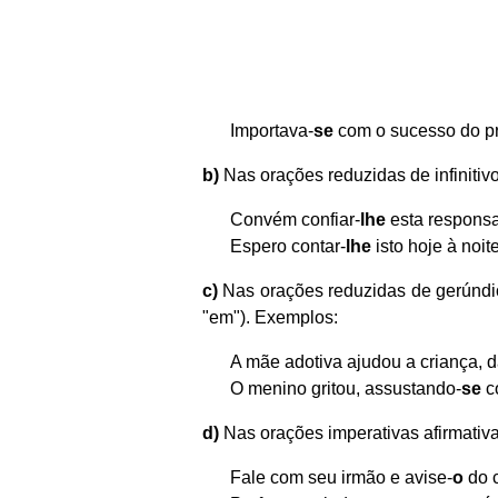
Importava-
se
com o sucesso do pr
b)
Nas orações reduzidas de infinitiv
Convém confiar-
lhe
esta responsa
Espero contar-
lhe
isto hoje à noite
c)
Nas orações reduzidas de gerúndi
"em"). Exemplos:
A mãe adotiva ajudou a criança, 
O menino gritou, assustando-
se
co
d)
Nas orações imperativas afirmativ
Fale com seu irmão e avise-
o
do 