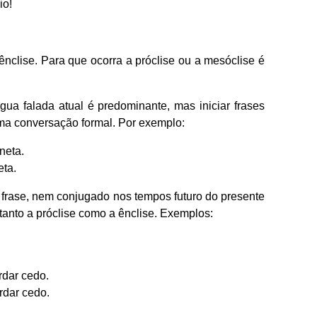
io!
nclise. Para que ocorra a próclise ou a mesóclise é
ngua falada atual é predominante, mas iniciar frases
ma conversação formal. Por exemplo:
neta.
ta.
da frase, nem conjugado nos tempos futuro do presente
r tanto a próclise como a ênclise. Exemplos:
rdar cedo.
rdar cedo.