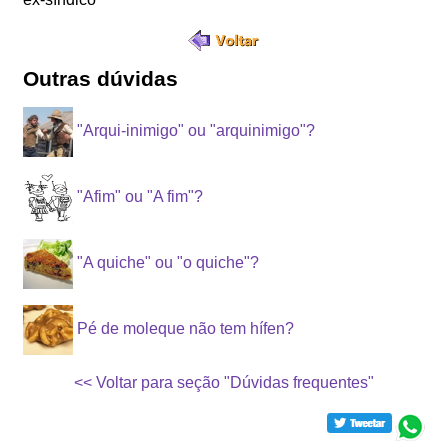
Outras dúvidas
"Arqui-inimigo" ou "arquinimigo"?
"Afim" ou "A fim"?
"A quiche" ou "o quiche"?
Pé de moleque não tem hífen?
<< Voltar para seção "Dúvidas frequentes"