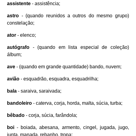
assistente
- assistência;
astro
- (quando reunidos a outros do mesmo grupo)
constelação;
ator
- elenco;
autógrafo
- (quando em lista especial de coleção)
álbum;
ave
- (quando em grande quantidade) bando, nuvem;
avião
- esquadrão, esquadra, esquadrilha;
bala
- saraiva, saraivada;
bandoleiro
- caterva, corja, horda, malta, súcia, turba;
bêbado
- corja, súcia, farândola;
boi
- boiada, abesana, armento, cingel, jugada, jugo,
junta, manada, rebanho, tropa;