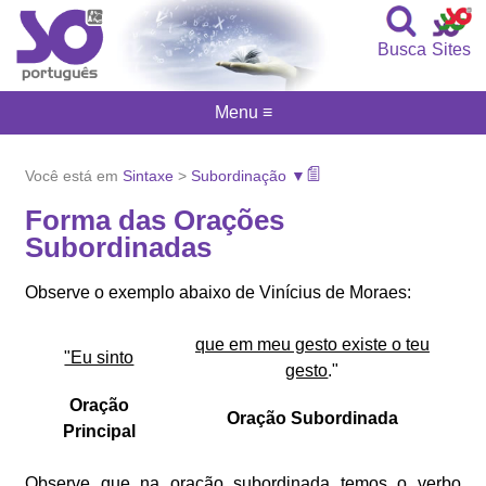
Busca
Sites
Menu ≡
Você está em
Sintaxe
>
Subordinação ▼
Forma das Orações
Subordinadas
Observe o exemplo abaixo de Vinícius de Moraes:
que em meu gesto existe o teu
"Eu sinto
gesto
."
Oração
Oração Subordinada
Principal
Observe que na oração subordinada temos o verbo